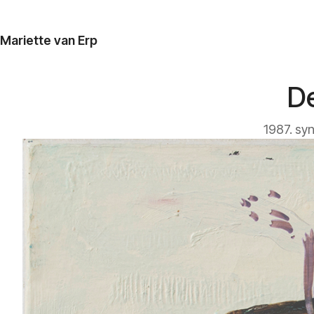
Mariette van Erp
De
1987. sy